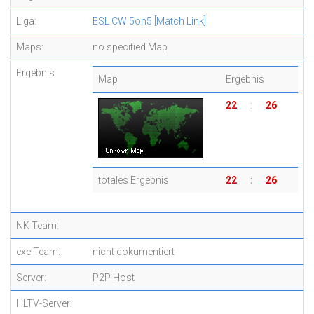
Liga:
ESL CW 5on5
[Match Link]
Maps:
no specified Map
Ergebnis:
Map
Ergebnis
22
:
26
totales Ergebnis
22
:
26
NK Team:
exe Team:
nicht dokumentiert
Server:
P2P Host
HLTV-Server: