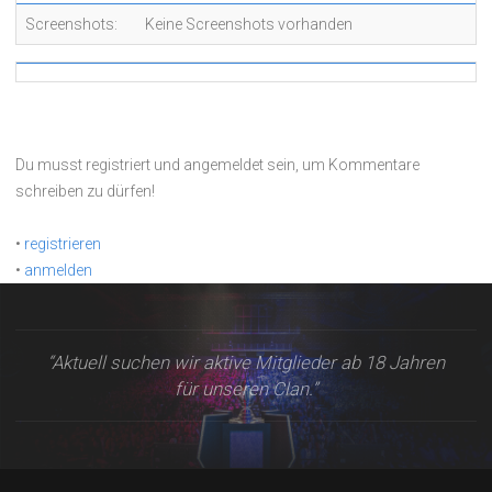
Screenshots:
Keine Screenshots vorhanden
Du musst registriert und angemeldet sein, um Kommentare
schreiben zu dürfen!
•
registrieren
•
anmelden
“Aktuell suchen wir aktive Mitglieder ab 18 Jahren
für unseren Clan.”