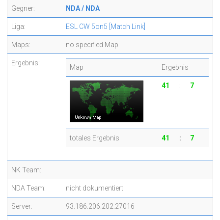
Gegner:
NDA / NDA
Liga:
ESL CW 5on5
[Match Link]
Maps:
no specified Map
Ergebnis:
Map
Ergebnis
41
:
7
totales Ergebnis
41
:
7
NK Team:
NDA Team:
nicht dokumentiert
Server:
93.186.206.202:27016