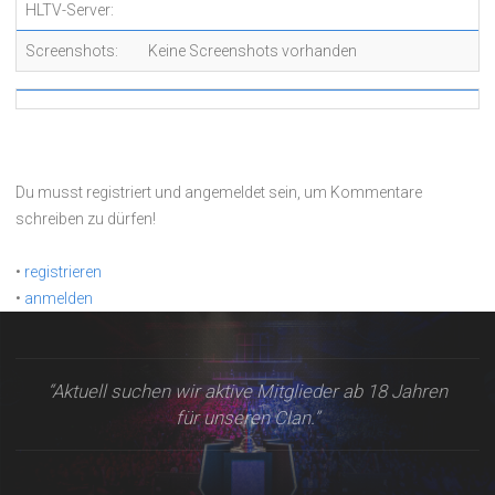
HLTV-Server:
Screenshots:
Keine Screenshots vorhanden
Du musst registriert und angemeldet sein, um Kommentare
schreiben zu dürfen!
•
registrieren
•
anmelden
“Aktuell suchen wir aktive Mitglieder ab 18 Jahren
für unseren Clan.”