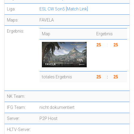
Liga:
ESL CW 5on5
[Match Link]
Maps:
FAVELA
Ergebnis:
Map
Ergebnis
25
:
25
totales Ergebnis
25
:
25
NK Team:
IFG Team:
nicht dokumentiert
Server:
P2P Host
HLTV-Server: