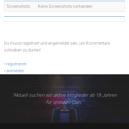
Screenshots:
Keine Screenshots vorhanden
Du musst registriert und angemeldet sein, um Kommentare
schreiben zu dürfen!
•
registrieren
•
anmelden
“Aktuell suchen wir aktive Mitglieder ab 18 Jahren
für unseren Clan.”