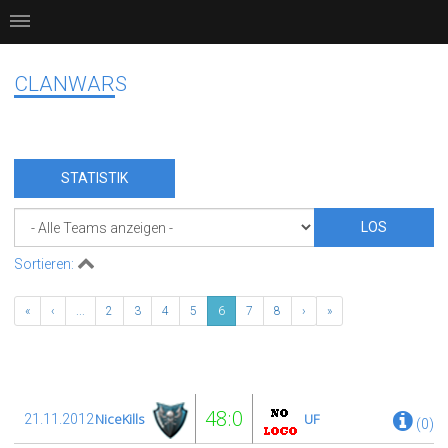
CLANWARS
STATISTIK
Sortieren:
«
‹
...
2
3
4
5
6
7
8
›
»
48:0
NiceKills
UF
21.11.2012
(0)