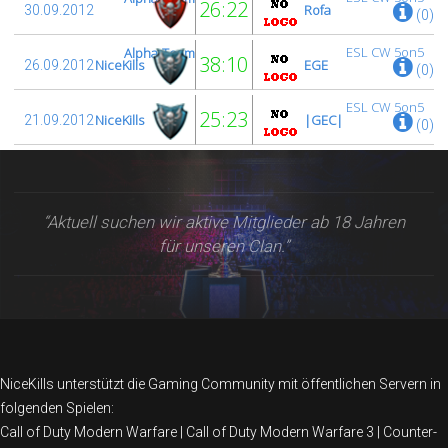
26:22
Rofa
30.09.2012
(0)
ESL CW 5on5
Alpha-Team
38:10
NiceKills
EGE
26.09.2012
(0)
ESL CW 5on5
25:23
NiceKills
|GEC|
21.09.2012
(0)
ESL CW 5on5
“Aktuell suchen wir aktive Mitglieder ab 18 Jahren
für unseren Clan.”
NiceKills unterstützt die Gaming Community mit öffentlichen Servern in
folgenden Spielen:
Call of Duty Modern Warfare | Call of Duty Modern Warfare 3 | Counter-