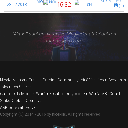
ESL CW 3on3
MW2-Team
16:32
CH
23.02.2013
(0)
ESL CW 4on4
MW2-Team
“Aktuell suchen wir aktive Mitglieder ab 18 Jahren
für unseren Clan.”
NiceKills unterstützt die Gaming Community mit öffentlichen Servern in
folgenden Spielen:
Call of Duty Modern Warfare | Call of Duty Modern Warfare 3 | Counter-
Strike: Global Offensive |
ARK Survival Evolved
Copyright (C) 2014 - 2016 by nicekills. All rights reserved