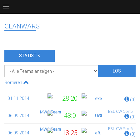
CLANWARS
STATISTIK
Sortieren
28:20
exe
01.11.2014
(0)
ESL CW 5on5
MW2-Team
48:0
UGL
06.09.2014
(0)
ESL CW 5on5
MW2-Team
18:25
eR.
06.09.2014
(0)